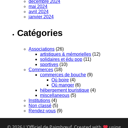
décembre 2024
mai 2024
avril 2024
janvier 2024
Catégories
Associations
(26)
artistiques & mémorielles
(12)
solidaires et édu pop
(11)
sportives
(10)
Commerces
(18)
commerces de bouche
(9)
Où boire
(4)
Où manger
(6)
hébergement touristique
(4)
miscellaneous
(5)
Institutions
(4)
Non classé
(5)
Rendez-vous
(9)
© 2026 L'Officiel de Paimbœuf. Created with
using