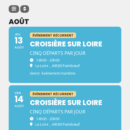
AOÛT
JEU
ÉVÉNEMENT RÉCURRENT
13
CROISIÈRE SUR LOIRE
AOÛT
CINQ DÉPARTS PAR JOUR
14h00 - 20h00
La Loire
, 44560 Paimbœuf
Genre:
événement maritime
VEN
ÉVÉNEMENT RÉCURRENT
14
CROISIÈRE SUR LOIRE
AOÛT
CINQ DÉPARTS PAR JOUR
14h00 - 20h00
La Loire
, 44560 Paimbœuf