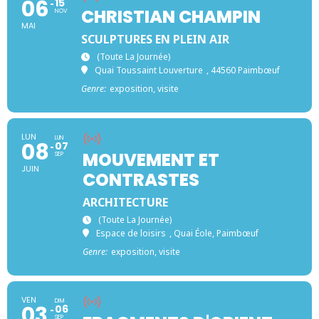
06
15
CHRISTIAN CHAMPIN
NOV
MAI
SCULPTURES EN PLEIN AIR
(toute La Journée)
Quai Toussaint Louverture
, 44560 Paimbœuf
Genre:
exposition, visite
LUN
LUN
08
07
MOUVEMENT ET
SEP
JUIN
CONTRASTES
ARCHITECTURE
(toute La Journée)
Espace de loisirs
, Quai Éole, Paimbœuf
Genre:
exposition, visite
VEN
DIM
03
06
SEP