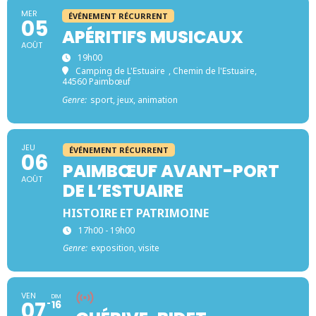
MER
ÉVÉNEMENT RÉCURRENT
05
APÉRITIFS MUSICAUX
AOÛT
19h00
Camping de L'Estuaire
, Chemin de l'Estuaire,
44560 Paimbœuf
Genre:
sport, jeux, animation
JEU
ÉVÉNEMENT RÉCURRENT
06
PAIMBŒUF AVANT-PORT
AOÛT
DE L’ESTUAIRE
HISTOIRE ET PATRIMOINE
17h00 - 19h00
Genre:
exposition, visite
VEN
DIM
07
16