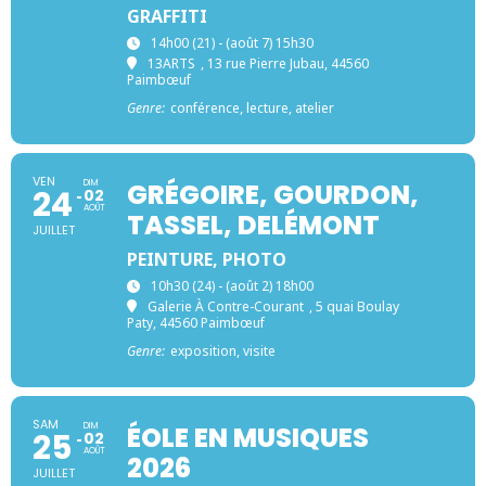
GRAFFITI
14h00 (21) - (août 7) 15h30
13ARTS
, 13 rue Pierre Jubau, 44560
Paimbœuf
Genre:
conférence, lecture, atelier
VEN
DIM
GRÉGOIRE, GOURDON,
24
02
AOÛT
TASSEL, DELÉMONT
JUILLET
PEINTURE, PHOTO
10h30 (24) - (août 2) 18h00
Galerie À Contre-Courant
, 5 quai Boulay
Paty, 44560 Paimbœuf
Genre:
exposition, visite
SAM
DIM
ÉOLE EN MUSIQUES
25
02
AOÛT
2026
JUILLET