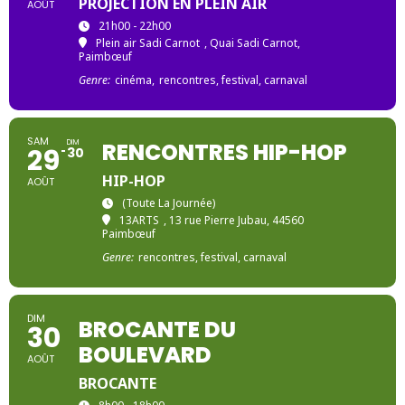
PROJECTION EN PLEIN AIR
AOÛT
21h00 - 22h00
Plein air Sadi Carnot
, Quai Sadi Carnot,
Paimbœuf
Genre:
cinéma,
rencontres, festival, carnaval
SAM
DIM
RENCONTRES HIP-HOP
29
30
HIP-HOP
AOÛT
(toute La Journée)
13ARTS
, 13 rue Pierre Jubau, 44560
Paimbœuf
Genre:
rencontres, festival, carnaval
DIM
BROCANTE DU
30
BOULEVARD
AOÛT
BROCANTE