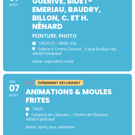
GUÉRIVE, BIDET-
AOÛT
EMERIAU, BAUDRY,
BILLON, C. ET H.
NÉNARD
PEINTURE, PHOTO
10h30 (7) - 18h00
(16)
Galerie À Contre-Courant
, 5 quai Boulay Paty,
44560 Paimbœuf
Genre:
exposition, visite
VEN
ÉVÉNEMENT RÉCURRENT
07
ANIMATIONS & MOULES
AOÛT
FRITES
19h30
Camping de L'Estuaire
, Chemin de l'Estuaire,
44560 Paimbœuf
Genre:
sport, jeux, animation