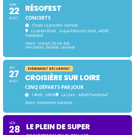
SAM
RÉSOFEST
22
CONCERTS
AOÛT
(toute La Journée: Samedi)
Le Jardin Étoilé
, 4 quai Edmond Libert, 44560
Paimbœuf
Genre:
concert, DJ set, bal,
rencontres, festival, carnaval
JEU
ÉVÉNEMENT RÉCURRENT
27
CROISIÈRE SUR LOIRE
AOÛT
CINQ DÉPARTS PAR JOUR
14h00 - 20h00
La Loire
, 44560 Paimbœuf
Genre:
événement maritime
VEN
LE PLEIN DE SUPER
28