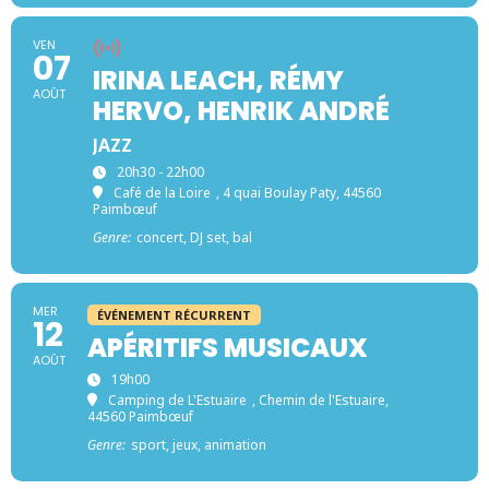
VEN
07
IRINA LEACH, RÉMY
AOÛT
HERVO, HENRIK ANDRÉ
JAZZ
20h30 - 22h00
Café de la Loire
, 4 quai Boulay Paty, 44560
Paimbœuf
Genre:
concert, DJ set, bal
MER
ÉVÉNEMENT RÉCURRENT
12
APÉRITIFS MUSICAUX
AOÛT
19h00
Camping de L'Estuaire
, Chemin de l'Estuaire,
44560 Paimbœuf
Genre:
sport, jeux, animation