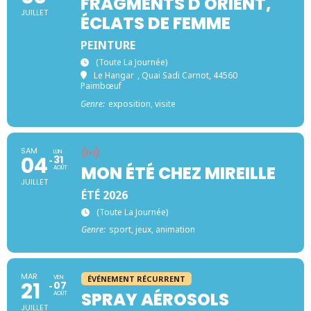
FRAGMENTS D'ORIENT,
JUILLET
ÉCLATS DE FEMME
PEINTURE
(toute La Journée)
Le Hangar
, Quai Sadi Carnot, 44560
Paimbœuf
Genre:
exposition, visite
SAM
LUN
04
31
MON ÉTÉ CHEZ MIREILLE
AOÛT
JUILLET
ÉTÉ 2026
(toute La Journée)
Genre:
sport, jeux, animation
MAR
VEN
ÉVÉNEMENT RÉCURRENT
21
07
SPRAY AÉROSOLS
AOÛT
JUILLET