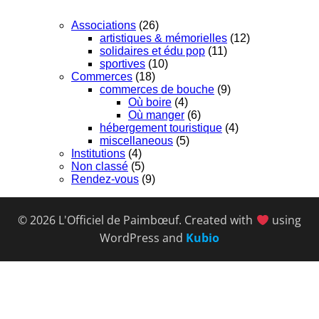
Associations
(26)
artistiques & mémorielles
(12)
solidaires et édu pop
(11)
sportives
(10)
Commerces
(18)
commerces de bouche
(9)
Où boire
(4)
Où manger
(6)
hébergement touristique
(4)
miscellaneous
(5)
Institutions
(4)
Non classé
(5)
Rendez-vous
(9)
© 2026 L'Officiel de Paimbœuf. Created with
using
WordPress and
Kubio