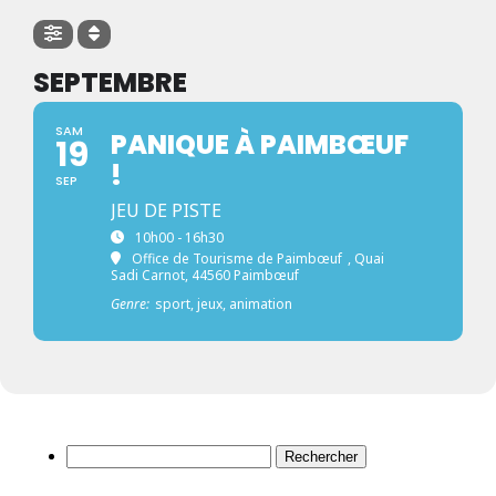
SEPTEMBRE
SAM
PANIQUE À PAIMBŒUF
19
!
SEP
JEU DE PISTE
10h00 - 16h30
Office de Tourisme de Paimbœuf
, Quai
Sadi Carnot, 44560 Paimbœuf
Genre:
sport, jeux, animation
Rechercher :