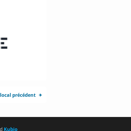
 local précédent
nd
Kubio