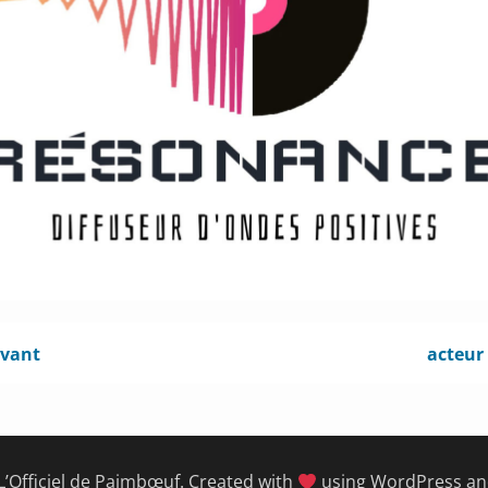
ivant
acteur
L’Officiel de Paimbœuf. Created with
using WordPress a