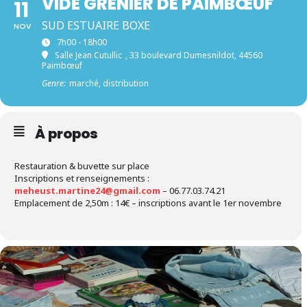
VIDE GRENIER DE PAIMBŒUF
11
SUD ESTUAIRE BOXE
NOV
7h00 - 18h00
Salle Jean Cutullic
, 33 boulevard Dumesnildot, 44560
Paimbœuf
Genre:
marché, distribution
À propos
Restauration & buvette sur place
Inscriptions et renseignements :
meheust.martine24@gmail.com
– 06.77.03.74.21
Emplacement de 2,50m : 14€ – inscriptions avant le 1er novembre