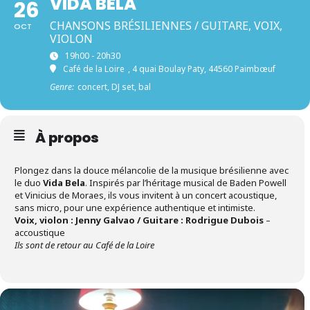
VIDA BELA
26
CHANSONS BRÉSILIENNES / GUITARE, VOIX,
OCT
VIOLON
19h00 - 20h30
Café de la Loire
, 4 quai Boulay Paty, 44560 Paimbœuf
Genre:
concert, DJ set, bal
À propos
Plongez dans la douce mélancolie de la musique brésilienne avec
le duo
Vida Bela
. Inspirés par l’héritage musical de Baden Powell
et Vinicius de Moraes, ils vous invitent à un concert acoustique,
sans micro, pour une expérience authentique et intimiste.
Voix, violon : Jenny Galvao / Guitare : Rodrigue Dubois
–
accoustique
Ils sont de retour au Café de la Loire