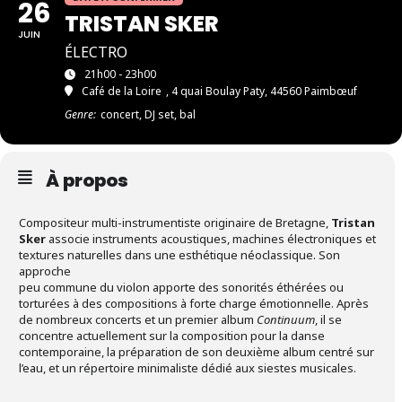
26
TRISTAN SKER
JUIN
ÉLECTRO
21h00 - 23h00
Café de la Loire
, 4 quai Boulay Paty, 44560 Paimbœuf
Genre:
concert, DJ set, bal
À propos
Compositeur multi-instrumentiste originaire de Bretagne,
Tristan
Sker
associe instruments acoustiques, machines électroniques et
textures naturelles dans une esthétique néoclassique. Son
approche
peu commune du violon apporte des sonorités éthérées ou
torturées à des compositions à forte charge émotionnelle. Après
de nombreux concerts et un premier album
Continuum
, il se
concentre actuellement sur la composition pour la danse
contemporaine, la préparation de son deuxième album centré sur
l’eau, et un répertoire minimaliste dédié aux siestes musicales.