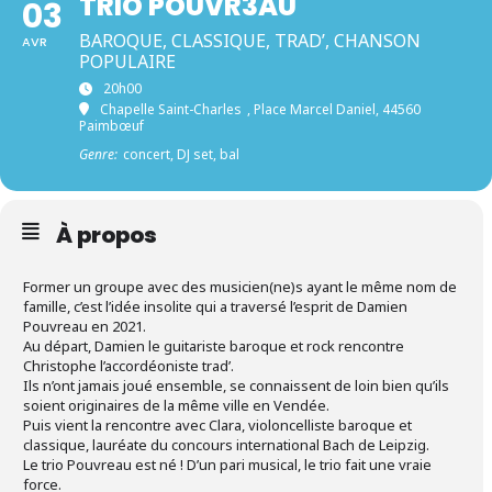
TRIO POUVR3AU
03
BAROQUE, CLASSIQUE, TRAD’, CHANSON
AVR
POPULAIRE
20h00
Chapelle Saint-Charles
, Place Marcel Daniel, 44560
Paimbœuf
Genre:
concert, DJ set, bal
À propos
Former un groupe avec des musicien(ne)s ayant le même nom de
famille, c’est l’idée insolite qui a traversé l’esprit de Damien
Pouvreau en 2021.
Au départ, Damien le guitariste baroque et rock rencontre
Christophe l’accordéoniste trad’.
Ils n’ont jamais joué ensemble, se connaissent de loin bien qu’ils
soient originaires de la même ville en Vendée.
Puis vient la rencontre avec Clara, violoncelliste baroque et
classique, lauréate du concours international Bach de Leipzig.
Le trio Pouvreau est né ! D’un pari musical, le trio fait une vraie
force.