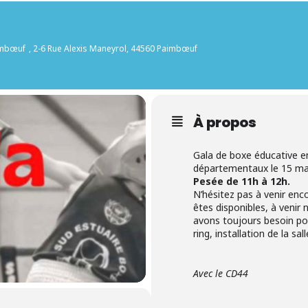
imbœuf
, 2-6 Rue Alexis Maneyrol, 44560 Paimbœuf
À propos
Gala de boxe éducative 
départementaux le 15 ma
Pesée de 11h à 12h.
N’hésitez pas à venir enc
êtes disponibles, à veni
avons toujours besoin p
ring, installation de la sall
Avec le CD44