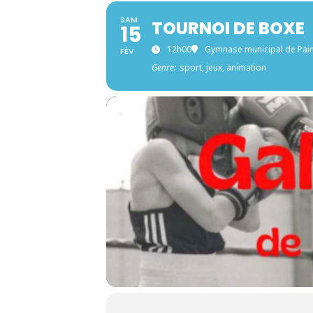
SAM
TOURNOI DE BOXE
15
12h00
Gymnase municipal de Pa
FÉV
Genre:
sport, jeux, animation