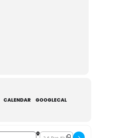
CALENDAR
GOOGLECAL
Destination Address - Tournoi de boxe []