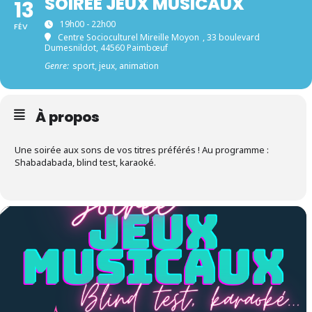
SOIRÉE JEUX MUSICAUX
13
19h00 - 22h00
FÉV
Centre Socioculturel Mireille Moyon
, 33 boulevard
Dumesnildot, 44560 Paimbœuf
Genre:
sport, jeux, animation
À propos
Une soirée aux sons de vos titres préférés ! Au programme :
Shabadabada, blind test, karaoké.