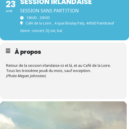
SESSION IRLANDAISE
23
SESSION SANS PARTITION
AVR
18h00 - 20h00
Café de la Loire
, 4 quai Boulay Paty, 44560 Paimbœuf
Genre:
concert, DJ set, bal
À propos
Retour de la session irlandaise ici et là, et au Café de la Loire.
Tous les troisième jeudi du mois, sauf exception.
(Photo Megan Johnston)