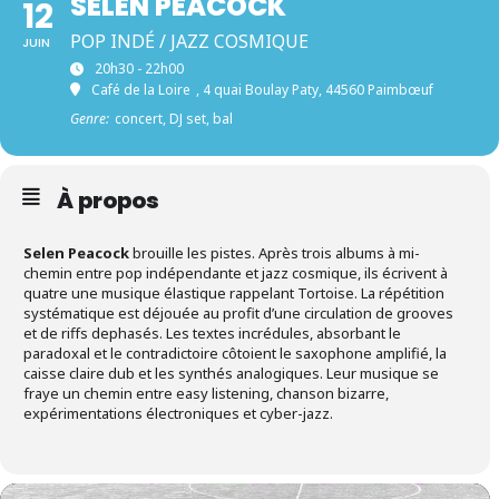
SELEN PEACOCK
12
POP INDÉ / JAZZ COSMIQUE
JUIN
20h30 - 22h00
Café de la Loire
, 4 quai Boulay Paty, 44560 Paimbœuf
Genre:
concert, DJ set, bal
À propos
Selen Peacock
brouille les pistes. Après trois albums à mi-
chemin entre pop indépendante et jazz cosmique, ils écrivent à
quatre une musique élastique rappelant Tortoise. La répétition
systématique est déjouée au profit d’une circulation de grooves
et de riffs dephasés. Les textes incrédules, absorbant le
paradoxal et le contradictoire côtoient le saxophone amplifié, la
caisse claire dub et les synthés analogiques. Leur musique se
fraye un chemin entre easy listening, chanson bizarre,
expérimentations électroniques et cyber-jazz.