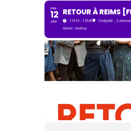
DIM
RETOUR À REIMS [
12
11h15 - 12h45
Cinéjade
, 2 avenu
JAN
Genre:
cinéma