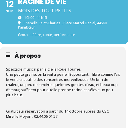
RACINE DE VIE
12
MOIS DES TOUT PETITS
NOV
10h00 - 11h15
Chapelle Saint-Charles
, Place Marcel Daniel, 44560
Paimbœuf
Genre:
théâtre, conte, performance
À propos
Spectacle musical par la Cie la Roue Tourne.
Une petite graine, on la voit à peine ! Et pourtant… libre comme l’air,
le vent lui souffle des rencontres merveilleuses. Un brin de
chaleur, un peu de lumière, quelques gouttes d’eau, et beaucoup
d’amour, suffisent pour qu’elle prenne racine et s’élève un peu
plus haut.
Gratuit sur réservation à partir du 14 octobre auprès du CSC
Mireille Moyon : 02.44.06.01.57