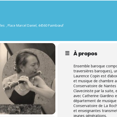
rles
, Place Marcel Daniel, 44560 Paimbœuf
À propos
​Ensemble baroque compos
traversières baroques), un
Laurence Copin est d’abord
et musique de chambre a
Conservatoire de Nantes 
Claveciniste par la suite,
avec Catherine Giardino e
département de musique
Conservatoire de La Roch
et enseignantes transmet
jeunes générations.