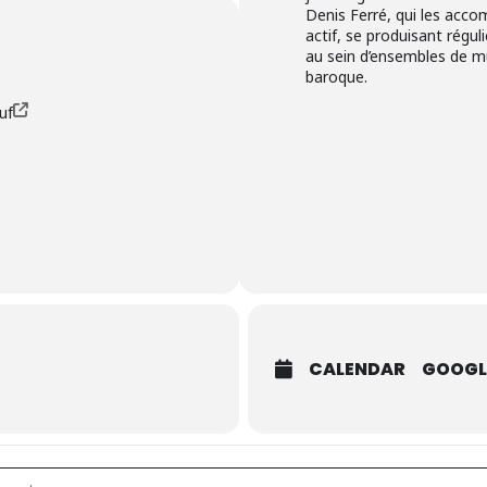
Denis Ferré, qui les acc
actif, se produisant régu
au sein d’ensembles de 
baroque.
uf
CALENDAR
GOOGL
]