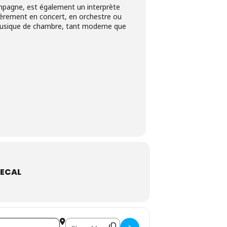
ompagne, est également un interprète
lièrement en concert, en orchestre ou
musique de chambre, tant moderne que
ECAL
Destination Address - Artemisia []