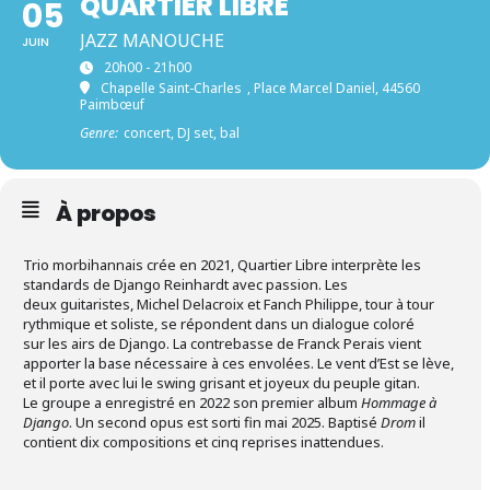
QUARTIER LIBRE
05
JAZZ MANOUCHE
JUIN
20h00 - 21h00
Chapelle Saint-Charles
, Place Marcel Daniel, 44560
Paimbœuf
Genre:
concert, DJ set, bal
À propos
Trio morbihannais crée en 2021, Quartier Libre interprète les
standards de Django Reinhardt avec passion. Les
deux guitaristes, Michel Delacroix et Fanch Philippe, tour à tour
rythmique et soliste, se répondent dans un dialogue coloré
sur les airs de Django. La contrebasse de Franck Perais vient
apporter la base nécessaire à ces envolées. Le vent d’Est se lève,
et il porte avec lui le swing grisant et joyeux du peuple gitan.
Le groupe a enregistré en 2022 son premier album
Hommage à
Django
. Un second opus est sorti fin mai 2025. Baptisé
Drom
il
contient dix compositions et cinq reprises inattendues.