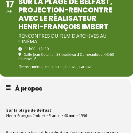
SUR LA PLAGE DE BELFAST,
17
PROJECTION-RENCONTRE
JAN
AVEC LE RÉALISATEUR
HENRI-FRANÇOIS IMBERT
RENCONTRES DU FILM D'ARCHIVES AU
CINÉMA
11h00 - 12h30
Salle Jean Cutullic
, 33 boulevard Dumesnildot, 44560
Paimbœuf
Genre:
cinéma,
rencontres, festival, carnaval
À propos
Sur la plage de Belfast
Henri-François Imbert • France • 40 min • 1996
Par un jeu de hasard, le réalisateur s’est trouvé en possession