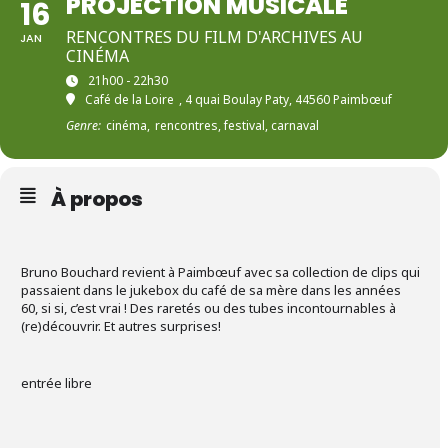
PROJECTION MUSICALE
16
RENCONTRES DU FILM D'ARCHIVES AU
JAN
CINÉMA
21h00 - 22h30
Café de la Loire
, 4 quai Boulay Paty, 44560 Paimbœuf
Genre:
cinéma,
rencontres, festival, carnaval
À propos
Bruno Bouchard revient à Paimbœuf avec sa collection de clips qui
passaient dans le jukebox du café de sa mère dans les années
60, si si, c’est vrai ! Des raretés ou des tubes incontournables à
(re)découvrir. Et autres surprises!
entrée libre