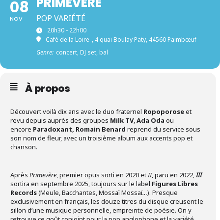
PRIMEVÈRE
08
POP VARIÉTÉ
NOV
20h30 - 22h00
Café de la Loire
, 4 quai Boulay Paty, 44560 Paimbœuf
Genre:
concert, DJ set, bal
À propos
Découvert voilà dix ans avec le duo fraternel
Ropoporose
et
revu depuis auprès des groupes
Milk TV
,
Ada Oda
ou
encore
Paradoxant, Romain Benard
reprend du service sous
son nom de fleur, avec un troisième album aux accents pop et
chanson.
Après
Primevère
, premier opus sorti en 2020 et
II
, paru en 2022,
III
sortira en septembre 2025, toujours sur le label
Figures Libres
Records
(Meule, Bacchantes, Mossaï Mossaï
…
). Presque
exclusivement en français, les douze titres du disque creusent le
sillon d’une musique personnelle, empreinte de poésie. On y
retrouve ce goût conjoint pour la pop anglophone et la variété