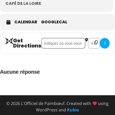
CAFÉ DE LA LOIRE
CALENDAR
GOOGLECAL
Get
Address - Primevère []
Destination Add
Directions
Aucune réponse
© 2026 L'Officiel de Paimbœuf. Created with
using
WordPress and
Kubio