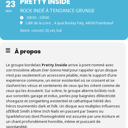
PRETTY INSIDE
23
ROCK INDÉ À TENDANCE GRUNGE
MAI
20h30 - 22h00
Café de la Loire
, 4 quai Boulay Paty, 44560 Paimbœuf
Genre:
concert, DJ set, bal
À propos
Le groupe bordelais
Pretty Inside
arrive à point nommé avec
son troisième album
Ever Gonna Heal
pour rappeler qu’un disque
n’est pas seulement un accessoire jetable, mais le support d’une
expérience commune, un miroir existentiel où se croisent et se
clashent les vécus et sentiments de ceux qui les créent comme de
ceux qui les écoutent. Sur scène, le groupe
alterne brûlots rock
aux sonorités garage et indus, perles pop baignées d’électricité
shoegaze et songwriting existentiel et cathartique hérité des
héros tourmentés dark et folk. Un disque aux multiples influences
(d’Elliott Smith à Nine Inch Nails en passant par Swans ou
Sparklehorse) dont l’homogénéité est assurée par une écriture et
un chant profondément honnête, intime et puissant de
spontanéité.