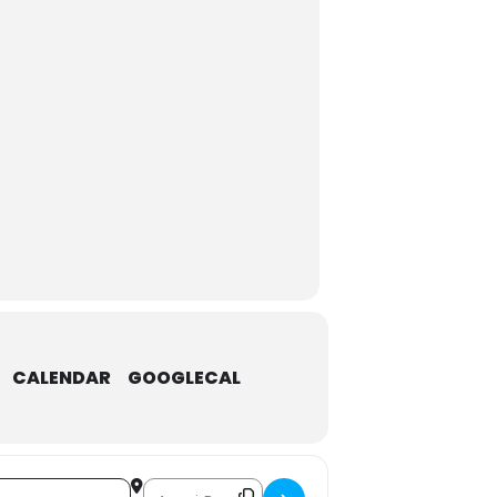
CALENDAR
GOOGLECAL
Destination Address - Pop Crimes []