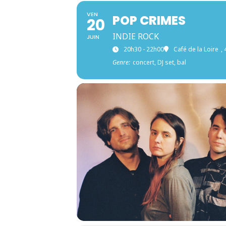
VEN
POP CRIMES
20
INDIE ROCK
JUIN
20h30 - 22h00
Café de la Loire
,
Genre:
concert, DJ set, bal