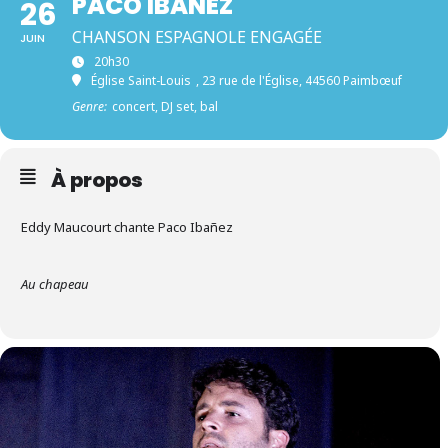
PACO IBAÑEZ
26
CHANSON ESPAGNOLE ENGAGÉE
JUIN
20h30
Église Saint-Louis
, 23 rue de l'Église, 44560 Paimbœuf
Genre:
concert, DJ set, bal
À propos
Eddy Maucourt chante Paco Ibañez
Au chapeau