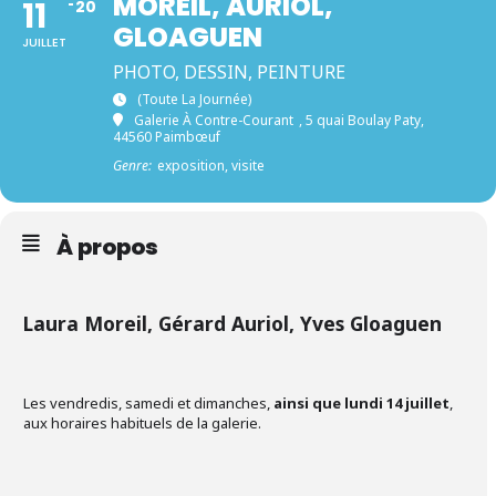
MOREIL, AURIOL,
11
20
GLOAGUEN
JUILLET
PHOTO, DESSIN, PEINTURE
(toute La Journée)
Galerie À Contre-Courant
, 5 quai Boulay Paty,
44560 Paimbœuf
Genre:
exposition, visite
À propos
Laura Moreil, Gérard Auriol, Yves Gloaguen
Les vendredis, samedi et dimanches,
ainsi que lundi 14 juillet
,
aux horaires habituels de la galerie.