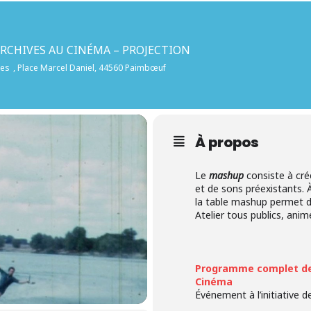
ARCHIVES AU CINÉMA – PROJECTION
les
, Place Marcel Daniel, 44560 Paimbœuf
À propos
Le
mashup
consiste à cré
et de sons préexistants. À
la table mashup permet d
Atelier tous publics, an
Programme complet des
Cinéma
Événement à l’initiative 