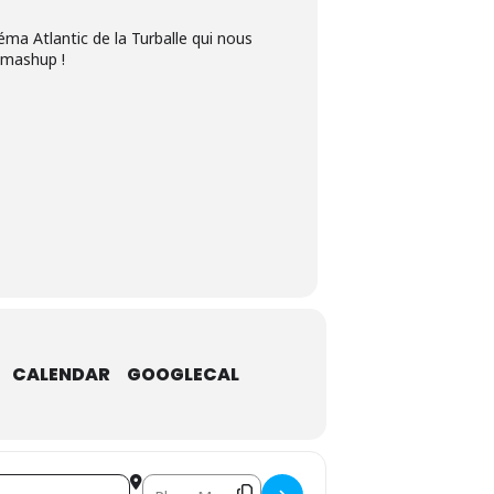
éma Atlantic de la Turballe qui nous
e mashup !
CALENDAR
GOOGLECAL
Destination Address - Mashup []