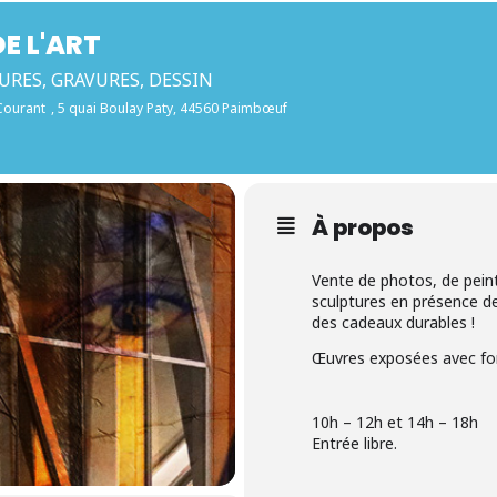
E L'ART
URES, GRAVURES, DESSIN
Courant
, 5 quai Boulay Paty, 44560 Paimbœuf
À propos
Vente de photos, de peint
sculptures en présence de
des cadeaux durables !
Œuvres exposées avec for
10h – 12h et 14h – 18h
Entrée libre.