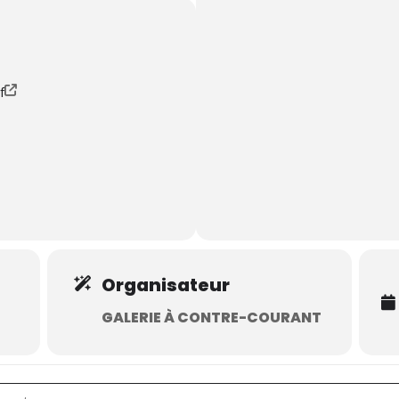
f
Organisateur
GALERIE À CONTRE-COURANT
oël de l'Art []