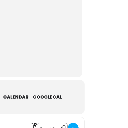
CALENDAR
GOOGLECAL
Destination Address - Marché de Noël de l'Art []