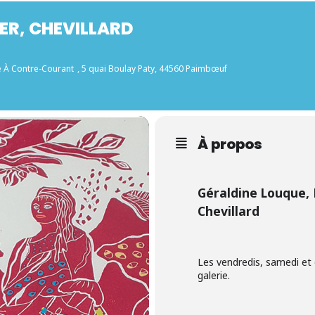
ER, CHEVILLARD
e À Contre-Courant
, 5 quai Boulay Paty, 44560 Paimbœuf
À propos
Géraldine Louque, 
Chevillard
Les vendredis, samedi et 
galerie.