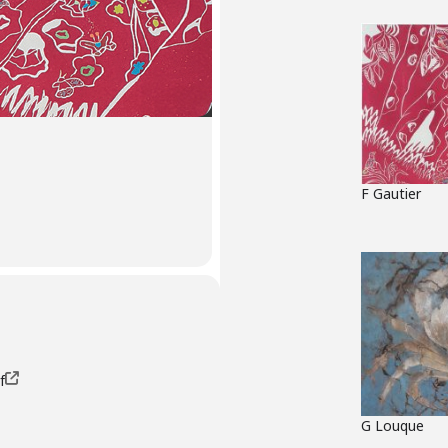
F Gautier
f
G Louque