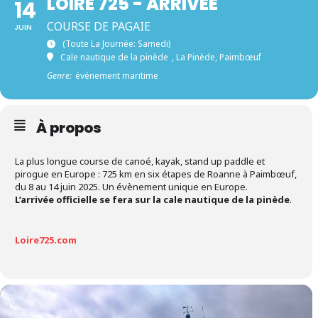
LOIRE 725 - ARRIVÉE
14
COURSE DE PAGAIE
JUIN
(toute La Journée: Samedi)
Cale nautique de la pinède
, La Pinède, Paimbœuf
Genre:
événement maritime
À propos
La plus longue course de canoé, kayak, stand up paddle et
pirogue en Europe : 725 km en six étapes de Roanne à Paimbœuf,
du 8 au 14 juin 2025. Un évènement unique en Europe.
L’arrivée officielle se fera sur la cale nautique de la pinède
.
Loire725.com