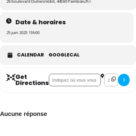
26 boulevard Dumesnildot, 44560 Paimbœuf
Date & horaires
25 juin 2025 15h00
CALENDAR
GOOGLECAL
Get
Address - L'heure du conte []
Destination Addr
Directions
Aucune réponse