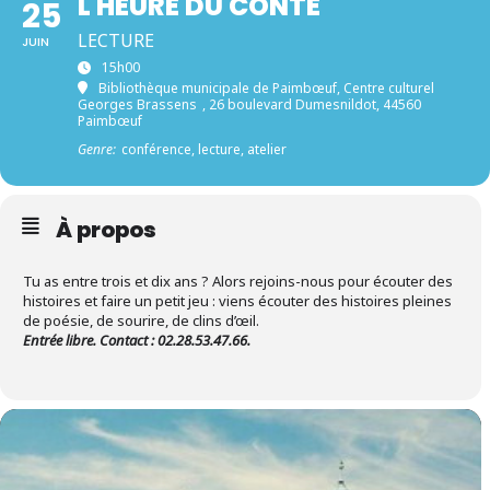
L'HEURE DU CONTE
25
LECTURE
JUIN
15h00
Bibliothèque municipale de Paimbœuf, Centre culturel
Georges Brassens
, 26 boulevard Dumesnildot, 44560
Paimbœuf
Genre:
conférence, lecture, atelier
À propos
Tu as entre trois et dix ans ? Alors rejoins-nous pour écouter des
histoires et faire un petit jeu : viens écouter des histoires pleines
de poésie, de sourire, de clins d’œil.
Entrée libre. Contact : 02.28.53.47.66.