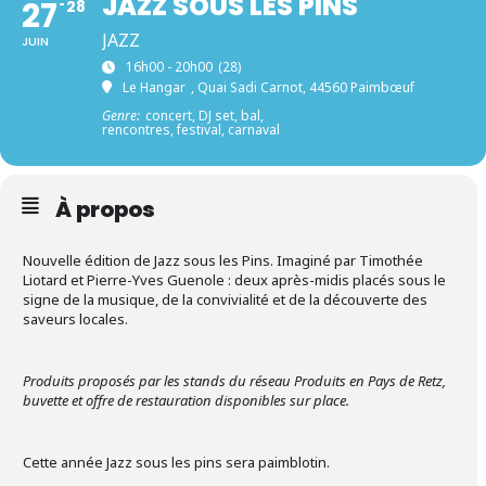
JAZZ SOUS LES PINS
27
28
JAZZ
JUIN
16h00 - 20h00
(28)
Le Hangar
, Quai Sadi Carnot, 44560 Paimbœuf
Genre:
concert, DJ set, bal,
rencontres, festival, carnaval
À propos
Nouvelle édition de Jazz sous les Pins. Imaginé par Timothée
Liotard et Pierre-Yves Guenole : deux après-midis placés sous le
signe de la musique, de la convivialité et de la découverte des
saveurs locales.
Produits proposés par les stands du réseau Produits en Pays de Retz,
buvette et offre de restauration disponibles sur place.
Cette année Jazz sous les pins sera paimblotin.