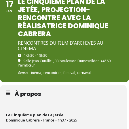
LE CINQUIÈME PLAN DE LA
17
JETÉE, PROJECTION-
JAN
RENCONTRE AVEC LA
RÉALISATRICE DOMINIQUE
CABRERA
RENCONTRES DU FILM D'ARCHIVES AU
CINÉMA
16h30 - 18h30
Salle Jean Cutullic
, 33 boulevard Dumesnildot, 44560
Paimbœuf
Genre:
cinéma,
rencontres, festival, carnaval
À propos
Le Cinquième plan de La Jetée
Dominique Cabrera • France • 1h37 • 2025