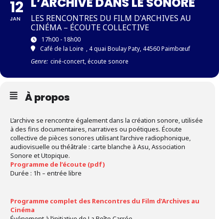
L’ARCHIVE DANS LE SONORE
12
LES RENCONTRES DU FILM D'ARCHIVES AU
JAN
CINÉMA – ÉCOUTE COLLECTIVE
17h00 - 18h00
Café de la Loire
, 4 quai Boulay Paty, 44560 Paimbœuf
Genre:
ciné-concert, écoute sonore
À propos
L’archive se rencontre également dans la création sonore, utilisée
à des fins documentaires, narratives ou poétiques. Écoute
collective de pièces sonores utilisant l’archive radiophonique,
audiovisuelle ou théâtrale : carte blanche à Asu, Association
Sonore et Utopique.
Programme de l’écoute (pdf)
Durée : 1h – entrée libre
Programme complet des Rencontres du Film d’Archives au
Cinéma
Événement à l’initiative de La Boîte Carrée