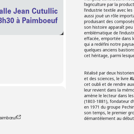
l’agriculture par la prod
l’industrie textile avec le
aussi joué un rôle import
produisant des composés
son histoire apparaît peu
emblématique de l’industr
effacée, emportée dans le
qui a redéfini notre pays
quelques anciens bastions
cet héritage, parmi lesqu
Réalisé par deux historiens
et des sciences, le livre
K
cet oubli et de rendre au
leur revient dans la mémoir
amène le lecteur dans le
(1803-1881), fondateur d’u
en 1971 du groupe Pechin
son temps, le premier gro
Paimbœuf
démantèlement au début