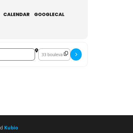
CALENDAR
GOOGLECAL
Destination Address - Kuhlmann 1825-1982 []
nd
Kubio