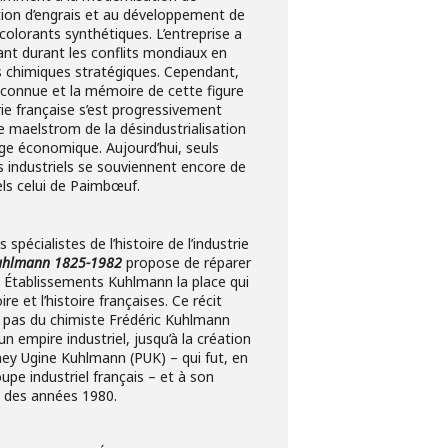
uction d’engrais et au développement de
s colorants synthétiques. L’entreprise a
ant durant les conflits mondiaux en
 chimiques stratégiques. Cependant,
 connue et la mémoire de cette figure
ie française s’est progressivement
 maelstrom de la désindustrialisation
age économique. Aujourd’hui, seuls
 industriels se souviennent encore de
els celui de Paimbœuf.
 spécialistes de l’histoire de l’industrie
uhlmann 1825-1982
propose de réparer
x Établissements Kuhlmann la place qui
e et l’histoire françaises. Ce récit
s pas du chimiste Frédéric Kuhlmann
n empire industriel, jusqu’à la création
ey Ugine Kuhlmann (PUK) – qui fut, en
upe industriel français – et à son
 des années 1980.