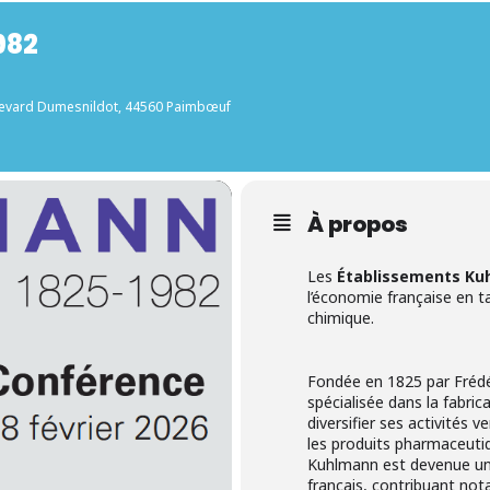
982
levard Dumesnildot, 44560 Paimbœuf
À propos
Les
Établissements Ku
l’économie française en ta
chimique.
Fondée en 1825 par Frédér
spécialisée dans la fabric
diversifier ses activités v
les produits pharmaceutiq
Kuhlmann est devenue un 
français, contribuant no