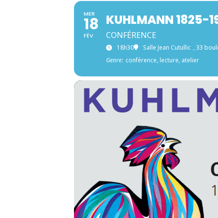
MER
KUHLMANN 1825-1
18
CONFÉRENCE
FÉV
18h30
Salle Jean Cutullic
, 33 bou
Genre:
conférence, lecture, atelier