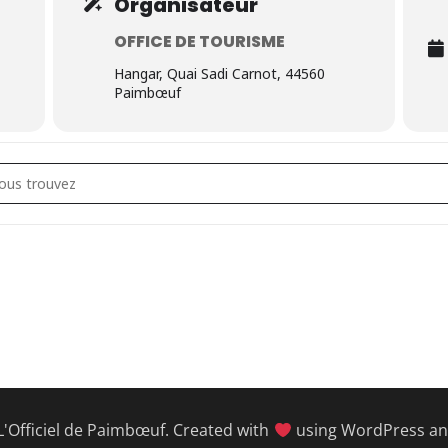
Organisateur
OFFICE DE TOURISME
Hangar, Quai Sadi Carnot, 44560
Paimbœuf
1825-1982 []
L'Officiel de Paimbœuf. Created with
using WordPress a