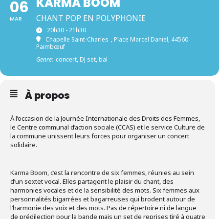
KARMA BOOM
06
CHANT POP EN POLYPHONIE
MAR
20h30 - 21h30
Chapelle Saint-Charles
, Place Marcel Daniel, 44560
Paimbœuf
Genre:
concert, DJ set, bal
À propos
À l’occasion de la Journée Internationale des Droits des Femmes,
le Centre communal d’action sociale (CCAS) et le service Culture de
la commune unissent leurs forces pour organiser un concert
solidaire.
Karma Boom, c’est la rencontre de six femmes, réunies au sein
d’un sextet vocal. Elles partagent le plaisir du chant, des
harmonies vocales et de la sensibilité des mots. Six femmes aux
personnalités bigarrées et bagarreuses qui brodent autour de
l’harmonie des voix et des mots. Pas de répertoire ni de langue
de prédilection pour la bande mais un set de reprises tiré à quatre