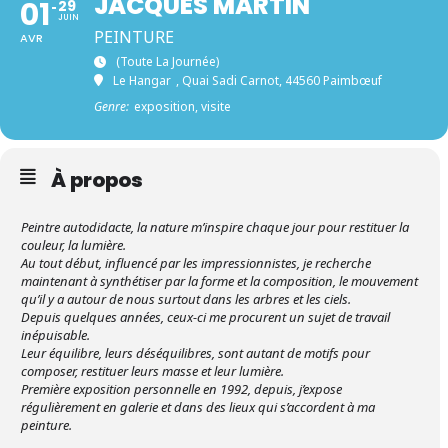
JACQUES MARTIN
01
29
JUIN
PEINTURE
AVR
(toute La Journée)
Le Hangar
, Quai Sadi Carnot, 44560 Paimbœuf
Genre:
exposition, visite
À propos
Peintre autodidacte, la nature m’inspire chaque jour pour restituer la
couleur, la lumière.
Au tout début, influencé par les impressionnistes, je recherche
maintenant à synthétiser par la forme et la composition, le mouvement
qu’il y a autour de nous surtout dans les arbres et les ciels.
Depuis quelques années, ceux-ci me procurent un sujet de travail
inépuisable.
Leur équilibre, leurs déséquilibres, sont autant de motifs pour
composer, restituer leurs masse et leur lumière.
Première exposition personnelle en 1992, depuis, j’expose
régulièrement en galerie et dans des lieux qui s’accordent à ma
peinture.