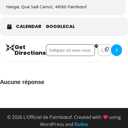
Hangar, Quai Sadi Carnot, 44560 Paimbœuf
CALENDAR
GOOGLECAL
Get
Address - Jacques Martin []
Destination Addr
Directions
Aucune réponse
© 2026 L'Officiel de Paimbœuf. Created with
using
WordPress and
Kubio