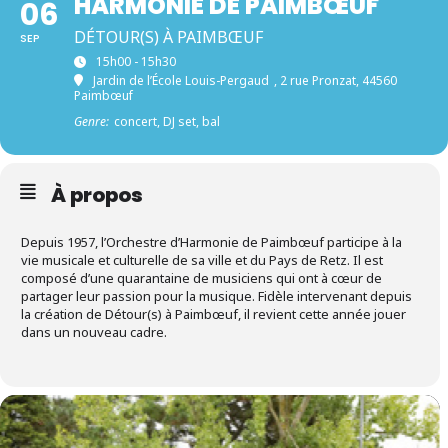
HARMONIE DE PAIMBŒUF
06
DÉTOUR(S) À PAIMBŒUF
SEP
15h00 - 15h30
Jardin de l’École Louis-Pergaud
, 2 rue Pronzat, 44560
Paimbœuf
Genre:
concert, DJ set, bal
À propos
Depuis 1957, l’Orchestre d’Harmonie de Paimbœuf participe à la
vie musicale et culturelle de sa ville et du Pays de Retz. Il est
composé d’une quarantaine de musiciens qui ont à cœur de
partager leur passion pour la musique. Fidèle intervenant depuis
la création de Détour(s) à Paimbœuf, il revient cette année jouer
dans un nouveau cadre.