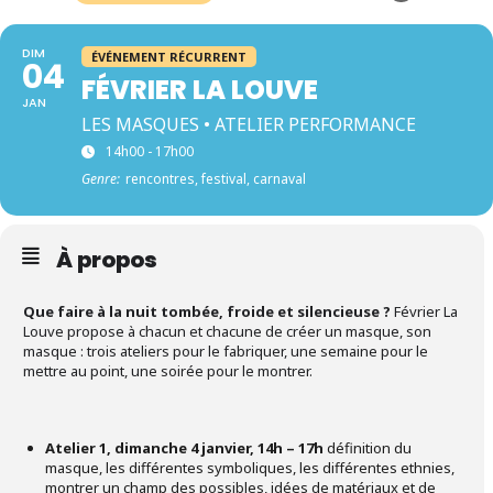
DIM
ÉVÉNEMENT RÉCURRENT
04
FÉVRIER LA LOUVE
JAN
LES MASQUES • ATELIER PERFORMANCE
14h00 - 17h00
Genre:
rencontres, festival, carnaval
À propos
Que faire à la nuit tombée, froide et silencieuse ?
Février La
Louve propose à chacun et chacune de créer un masque, son
masque : trois ateliers pour le fabriquer, une semaine pour le
mettre au point, une soirée pour le montrer.
Atelier 1, dimanche 4 janvier, 14h – 17h
définition du
masque, les différentes symboliques, les différentes ethnies,
montrer un champ des possibles, idées de matériaux et de