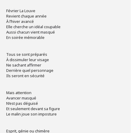
Février La Louve
Revient chaque année
À l’hiver avancé
Elle cherche un idéal coupable
Aussi chacun vient masqué
En soirée mémorable
Tous se sont préparés
À dissimuler leur visage
Ne sachant affirmer
Derrière quel personnage
Ils seront en sécurité
Mais attention
Avancer masqué
N’est pas déguisé
Et seulement devant sa figure
Le malin joue son imposture
Esprit, génie ou chimère