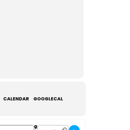
CALENDAR
GOOGLECAL
Destination Address - Farandole []