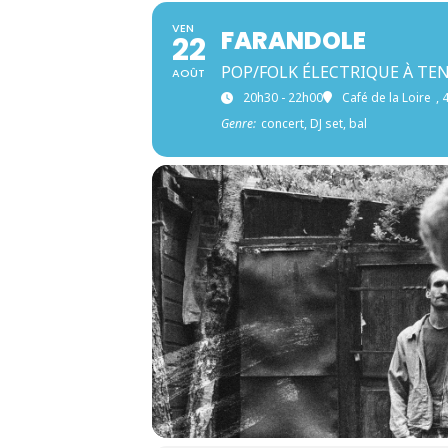
VEN
FARANDOLE
22
POP/FOLK ÉLECTRIQUE À TE
AOÛT
20h30 - 22h00
Café de la Loire
, 
Genre:
concert, DJ set, bal