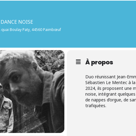
NDANCE NOISE
4 quai Boulay Paty, 44560 Paimbœuf
À propos
Duo réunissant Jean-Emma
Sébastien Le Mentec à la
2024, ils proposent une 
noise, intégrant quelques
de nappes d’orgue, de sam
trafiquées.