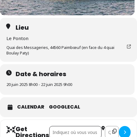
Lieu
Le Ponton
Quai des Messageries, 44560 Paimbœuf (en face du 4 quai
Boulay Paty)
Date & horaires
20 juin 2025 8h00 - 22 juin 2025 9h00
CALENDAR
GOOGLECAL
Get
Address - Cormoran []
Destination Add
Directions