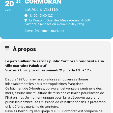
CORMORAN
20
22
ESCALE & VISITES
JUIN
8h00 - 9h00
(22)
Le Ponton
, Quai des Messageries, 44560
Paimbœuf (en face du 4 quai Boulay Paty)
Genre:
événement maritime
À propos
Le patrouilleur de service public Cormoran rend visite à sa
ville marraine Paimbœuf
Visites à bord possibles samedi 21 juin de 14h à 17h
Depuis 1997, un navire aux allures singulières sillonne
inlassablement les eaux métropolitaines françaises.
Ce bâtiment de 54 mètres, polyvalent et véritable sentinelle des
mers, assure une multitude de missions cruciales pour l’action de
l’État en mer. Un moment unique pour faire découvrir au grand
public les nombreuses missions de ce bâtiment dans la protection
et la défense maritime du territoire.
Basé à Cherbourg, l’équipage du PSP Cormoran est composé de