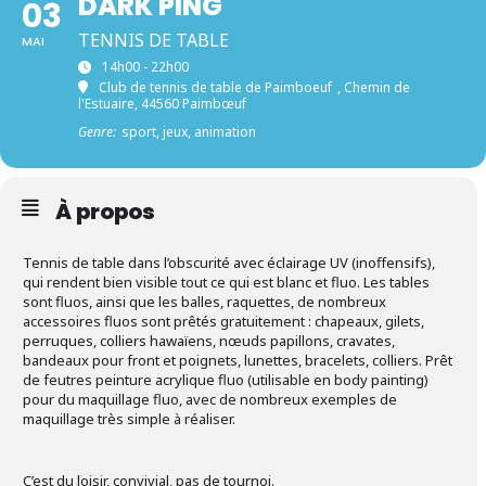
DARK PING
03
TENNIS DE TABLE
MAI
14h00 - 22h00
Club de tennis de table de Paimboeuf
, Chemin de
l'Estuaire, 44560 Paimbœuf
Genre:
sport, jeux, animation
À propos
Tennis de table dans l’obscurité avec éclairage UV (inoffensifs),
qui rendent bien visible tout ce qui est blanc et fluo. Les tables
sont fluos, ainsi que les balles, raquettes, de nombreux
accessoires fluos sont prêtés gratuitement : chapeaux, gilets,
perruques, colliers hawaïens, nœuds papillons, cravates,
bandeaux pour front et poignets, lunettes, bracelets, colliers. Prêt
de feutres peinture acrylique fluo (utilisable en body painting)
pour du maquillage fluo, avec de nombreux exemples de
maquillage très simple à réaliser.
C’est du loisir, convivial, pas de tournoi.