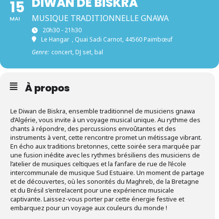
DIWAN DE BISKRA
15
MUSIQUE TRADITIONNELLE GNAWA
MAI
20h30 - 21h30
Le Hangar
, Quai Sadi Carnot, 44560 Paimbœuf
Genre:
concert, DJ set, bal
À propos
Le Diwan de Biskra, ensemble traditionnel de musiciens gnawa
d’Algérie, vous invite à un voyage musical unique. Au rythme des
chants à répondre, des percussions envoûtantes et des
instruments à vent, cette rencontre promet un métissage vibrant.
En écho aux traditions bretonnes, cette soirée sera marquée par
une fusion inédite avec les rythmes brésiliens des musiciens de
l’atelier de musiques celtiques et la fanfare de rue de l’école
intercommunale de musique Sud Estuaire. Un moment de partage
et de découvertes, où les sonorités du Maghreb, de la Bretagne
et du Brésil s’entrelacent pour une expérience musicale
captivante. Laissez-vous porter par cette énergie festive et
embarquez pour un voyage aux couleurs du monde !