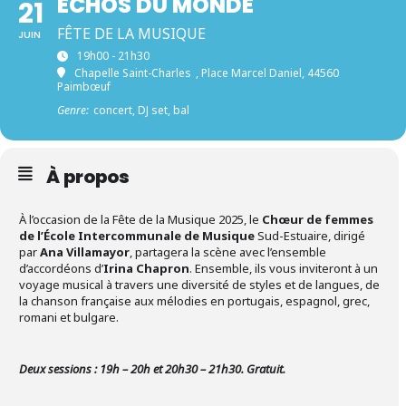
ÉCHOS DU MONDE
21
FÊTE DE LA MUSIQUE
JUIN
19h00 - 21h30
Chapelle Saint-Charles
, Place Marcel Daniel, 44560
Paimbœuf
Genre:
concert, DJ set, bal
À propos
À l’occasion de la Fête de la Musique 2025, le
Chœur de femmes
de l’École Intercommunale de Musique
Sud-Estuaire, dirigé
par
Ana Villamayor
, partagera la scène avec l’ensemble
d’accordéons d’
Irina Chapron
. Ensemble, ils vous inviteront à un
voyage musical à travers une diversité de styles et de langues, de
la chanson française aux mélodies en portugais, espagnol, grec,
romani et bulgare.
Deux sessions : 19h – 20h et 20h30 – 21h30.
Gratuit.