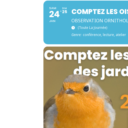
SAM
DIM
COMPTEZ LES OI
24
25
OBSERVATION ORNITHO
JAN
(toute La Journée)
Genre:
conférence, lecture, atelier