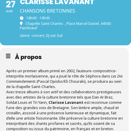
CLARISSE LAVANANT
27
CHANSONS BRETONNES
AVR
18h00 - 19h00
Chapelle Saint-Charles
, Place Marcel Daniel, 44560
Paimbœuf
Genre:
concert, DJ set, bal
À propos
Après un premier album primé en 2002, l’auteure-compositrice-
interprète morlaisienne, qui a joué le rôle de Séphora dans
Les Dix
Commandements
(Pascal Opisbo/Eli Chouraki), se produira au sein
de la chapelle Saint-Charles.
Avec treize albums à son actif et des collaborations prestigieuses
avec des artistes de la culture bretonne tels que Dan Ar Braz,
Soldat Louis et Tri Yann,
Clarisse Lavanant
est reconnue comme
l’une des grandes voix de Bretagne. Son timbre ample, chaud et
cristallin, associé à une présence lumineuse et dynamique, fait
d’elle une artiste foisonnante. Elle préserve la culture bretonne en
interprétant des chants profanes et sacrés, qu’ils soient de sa
composition ou issus du patrimoine, en français et en breton.