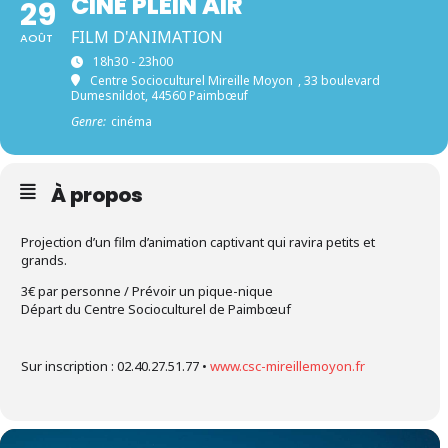
CINÉ PLEIN AIR
29
FILM D'ANIMATION
AOÛT
18h30 - 23h00
Centre Socioculturel Mireille Moyon
, 33 boulevard
Dumesnildot, 44560 Paimbœuf
Genre:
cinéma
À propos
Projection d’un film d’animation captivant qui ravira petits et
grands.
3€ par personne / Prévoir un pique-nique
Départ du Centre Socioculturel de Paimbœuf
Sur inscription : 02.40.27.51.77 •
www.csc-mireillemoyon.fr