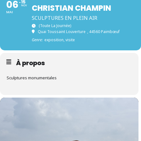
06
15
CHRISTIAN CHAMPIN
NOV
MAI
SCULPTURES EN PLEIN AIR
(toute La Journée)
Quai Toussaint Louverture
, 44560 Paimbœuf
Genre:
exposition, visite
À propos
Sculptures monumentales