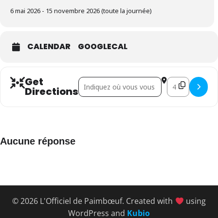
6 mai 2026 - 15 novembre 2026 (toute la journée)
CALENDAR
GOOGLECAL
Get
Address - Christian Champin []
Destination Addr
Directions
Aucune réponse
© 2026 L'Officiel de Paimbœuf. Created with
using
WordPress and
Kubio