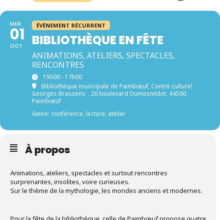
MER
ÉVÉNEMENT RÉCURRENT
01
BIBLIOTHÈQUE EN FÊTE
OCT
ANIMATIONS, ATELIERS, SPECTACLES,
RENCONTRES
15h00 - 17h00
Bibliothèque municipale de Paimbœuf, Centre culturel
Georges Brassens
, 26 boulevard Dumesnildot, 44560
Paimbœuf
Genre:
conférence, lecture, atelier
À propos
Animations, ateliers, spectacles et surtout rencontres
surprenantes, insolites, voire curieuses.
Sur le thème de la mythologie, les mondes anciens et modernes.
Pour la fête de la bibliothèque, celle de Paimbœuf propose quatre