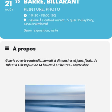
BARRÉ, BILLARANT
21
30
PEINTURE, PHOTO
AOÛT
10h30 - 18h00
(30)
Galerie À Contre-Courant
, 5 quai Boulay Paty,
44560 Paimbœuf
Genre:
exposition, visite
À propos
Galerie ouverte vendredis, samedi et dimanches et jours fériés, de
10h30 à 12h30 puis de 14 heures à 18 heures – entrée libre