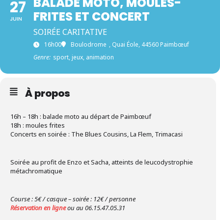
BALADE MOTO, MOULES-
27
FRITES ET CONCERT
JUIN
SOIRÉE CARITATIVE
16h00
Boulodrome
, Quai Éole, 44560 Paimbœuf
Genre:
sport, jeux, animation
À propos
16h – 18h : balade moto au départ de Paimbœuf
18h : moules frites
Concerts en soirée : The Blues Cousins, La Flem, Trimacasi
Soirée au profit de Enzo et Sacha, atteints de leucodystrophie
métachromatique
Course : 5€ / casque – soirée : 12€ / personne
Réservation en ligne
ou au 06.15.47.05.31