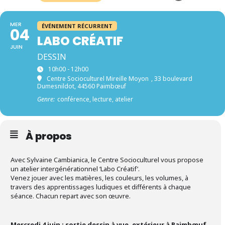
MER
ÉVÉNEMENT RÉCURRENT
04
LABO CRÉATIF
JUIN
DESSIN
10h00 - 12h00
Centre Socioculturel Mireille Moyon
, 33 boulevard
Dumesnildot, 44560 Paimbœuf
Genre:
conférence, lecture, atelier
À propos
Avec Sylvaine Cambianica, le Centre Socioculturel vous propose
un atelier intergénérationnel ‘Labo Créatif’.
Venez jouer avec les matières, les couleurs, les volumes, à
travers des apprentissages ludiques et différents à chaque
séance. Chacun repart avec son œuvre.
Mercredi
4 juin : sortie dessin à vue, extérieur à Paimbœuf