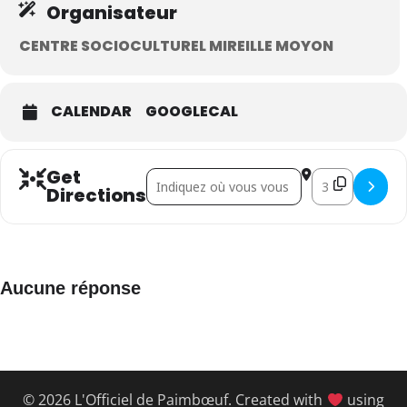
Organisateur
CENTRE SOCIOCULTUREL MIREILLE MOYON
CALENDAR
GOOGLECAL
Get
Address - Labo créatif []
Destination Addr
Directions
Aucune réponse
© 2026 L'Officiel de Paimbœuf. Created with
using