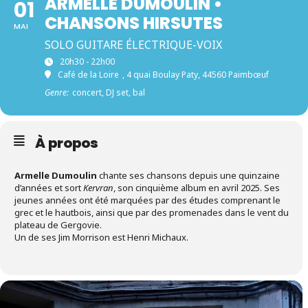
ARMELLE DUMOULIN •
01
CHANSONS HIRSUTES
MAI
SOLO GUITARE ÉLECTRIQUE-VOIX
20h30 - 22h00
Café de la Loire
, 4 quai Boulay Paty, 44560 Paimbœuf
Genre:
concert, DJ set, bal
À propos
Armelle Dumoulin
chante ses chansons depuis une quinzaine
d’années et sort
Kervran
, son cinquième album en avril 2025. Ses
jeunes années ont été marquées par des études comprenant le
grec et le hautbois, ainsi que par des promenades dans le vent du
plateau de Gergovie.
Un de ses Jim Morrison est Henri Michaux.